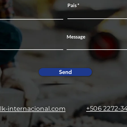
Pais
Message
Send
+506 2272-3
k-internacional.com