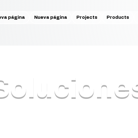
eva página
Nueva página
Projects
Products
Solucione