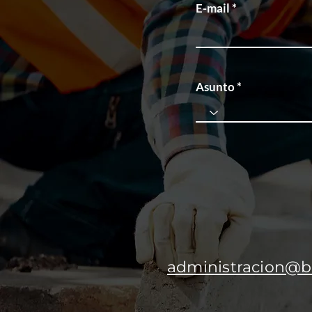
E-mail
Asunto
administracion@bl