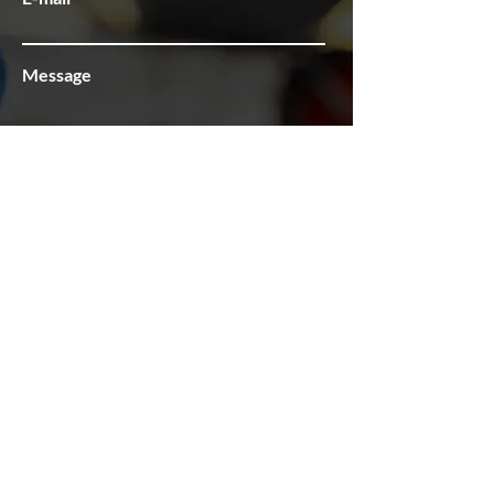
Message
Asunto
Send
administracion@blk-internacional.com
+506 2272-3424